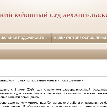
КИЙ РАЙОННЫЙ СУД АРХАНГЕЛЬСК
РИАЛЬНАЯ ПОДСУДНОСТЬ
КАЛЬКУЛЯТОР ГОСПОШЛИНЫ
ратившими право пользования жилыми помещениями
шедшим с 1 июля 2025 года
изменением размера вносимой граждана
айонном суде увеличилось количество поступивших исковых заявл
вания жилыми помещениями.
рено дело по иску жительницы Холмогорского района о признании ее б
 помещением. В обоснование иска истец указала, что жилое помещ