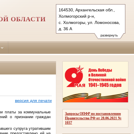
164530, Архангельская обл.,
Холмогорский р-н,
ОЙ ОБЛАСТИ
с. Холмогоры, ул. Ломоносова,
д. 36 А
Тел.: (81830) 3-34-34
развернуть
holmsud.arh@sudrf.ru
версия для печати
ми платы за коммунальные
Запросы ОПФР по постановлению
ений о признании граждан
Правительства РФ от 28.06.2021 №
1037
ывшего супруга утратившим
ение предоставлено ей на