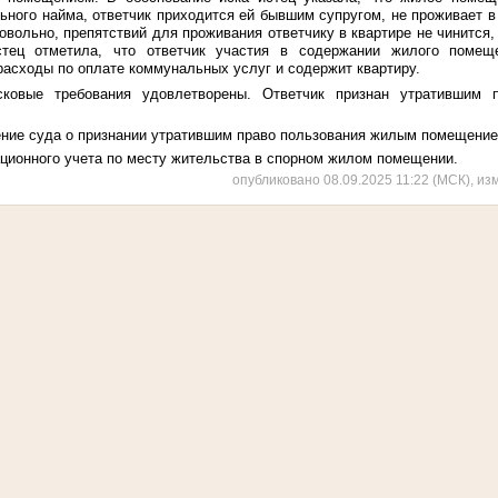
льного найма, ответчик приходится ей бывшим супругом, не проживает 
овольно, препятствий для проживания ответчику в квартире не чинится
тец отметила, что ответчик участия в содержании жилого помещ
расходы по оплате коммунальных услуг и содержит квартиру.
ковые требования удовлетворены. Ответчик признан утратившим 
ение суда о признании утратившим право пользования жилым помещени
ационного учета по месту жительства в спорном жилом помещении.
опубликовано 08.09.2025 11:22 (МСК), из