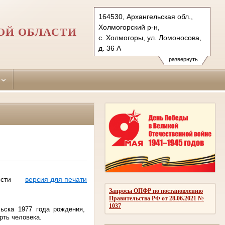
164530, Архангельская обл.,
Холмогорский р-н,
ОЙ ОБЛАСТИ
с. Холмогоры, ул. Ломоносова,
д. 36 А
Тел.: (81830) 3-34-34
развернуть
holmsud.arh@sudrf.ru
сти
версия для печати
Запросы ОПФР по постановлению
Правительства РФ от 28.06.2021 №
1037
ьска 1977 года рождения,
рть человека.